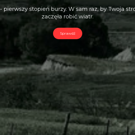
Hosting napędzany błyskawicą.
Dodamy wiatru Twojej stronie WWW!