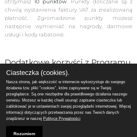
otrzymasz
10 punktów
. Punkty doliczane są z
chwilą wystawienia faktury VAT za zrealizowaną
płatność. Zgromadzone punkty możesz
następnie wymieniać na nagrody, darmowe
usługi i kody rabatowe.
Dodatkowe korzyści z Programu
Partnerskiego
Ciasteczka (cookies).
Nasza strona, jak większość w internecie wykorzystuje do swojego
Jeśli polecisz komuś nasze usługi, będziesz także
działania tzw. pliki "cookies", które zapisywane są w Twojej
otrzymywać dodatkowe punkty od
każdej
przeglądarce. Są one niezbędne dla prawidłowego działania naszego
płatności
zrealizowanej przez tę osobę. Również
serwisu. Możesz w każdej chwili usunąć zapisane ciasteczka lub
zablokować je w ustawieniach swojej przeglądarki internetowej. Więcej
za odnawianie usług!
informacji dotyczących przetwarzania przez nas Twoich danych
znajdziesz w naszej
Polityce Prywatności
Rozumiem