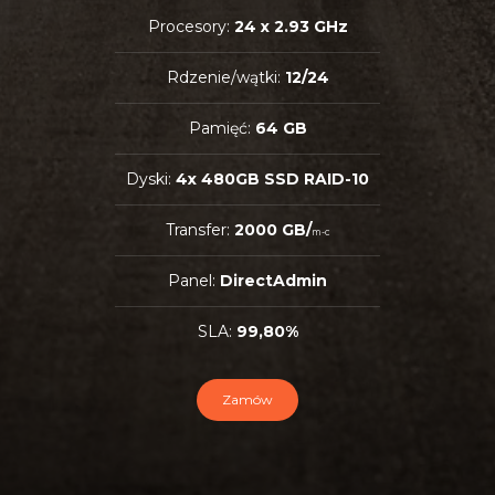
Procesory:
24 x 2.93 GHz
Rdzenie/wątki:
12/24
Pamięć:
64 GB
Dyski:
4x 480GB SSD RAID-10
Transfer:
2000 GB/
m-c
Panel:
DirectAdmin
SLA:
99,80%
Zamów