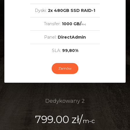
Dyski:
2x 480GB SSD RAID-1
Transfer:
1000 GB/
m-c
Panel:
DirectAdmin
SLA:
99,80%
Zamów
Dedykowany 2
799.00 zł/
m-c