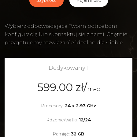
Szybkość
Pojemność
Wybierz odpowiadającą Twoim potrzebom
konfigurację lub skontaktuj się z nami. Chętnie
przygotujemy rozwiązanie idealne dla Ciebie.
Dedykowany 1
599.00 zł/
m-c
Procesory:
24 x 2.93 GHz
Rdzenie/wątki:
12/24
Pamięć:
32 GB