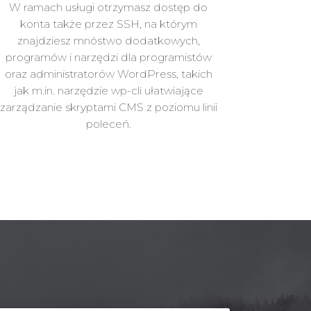
W ramach usługi otrzymasz dostęp do
konta także przez SSH, na którym
znajdziesz mnóstwo dodatkowych,
programów i narzędzi dla programistów
oraz administratorów WordPress, takich
jak m.in. narzędzie wp-cli ułatwiające
zarządzanie skryptami CMS z poziomu linii
poleceń.