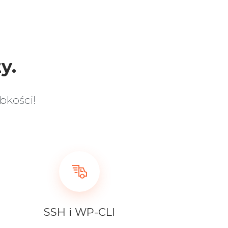
y.
bkości!
SSH i WP-CLI