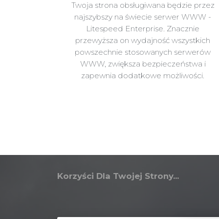
Twoja strona obsługiwana będzie przez
najszybszy na świecie serwer WWW -
Litespeed Enterprise. Znacznie
przewyższa on wydajność wszystkich
powszechnie stosowanych serwerów
WWW, zwiększa bezpieczeństwa i
zapewnia dodatkowe możliwości.
Korzyści Dla Twojej Strony...