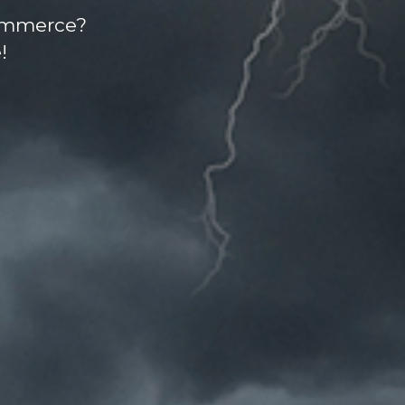
ommerce?
!