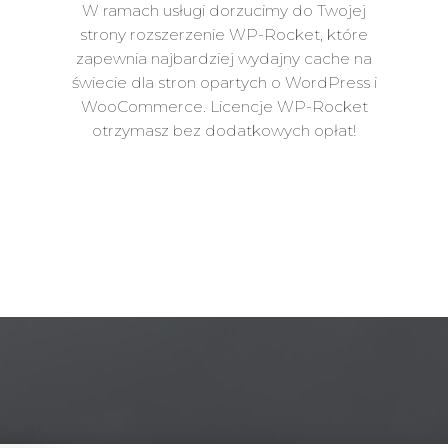
W ramach usługi dorzucimy do Twojej
strony rozszerzenie WP-Rocket, które
zapewnia najbardziej wydajny cache na
świecie dla stron opartych o WordPress i
WooCommerce. Licencje WP-Rocket
otrzymasz bez dodatkowych opłat!