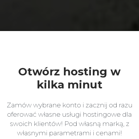
Otwórz hosting w
kilka minut
Zamów wybrane konto i zacznij od razu
oferować własne usługi hostingowe dla
swoich klientów! Pod własną marką, z
własnymi parametrami i cenami!